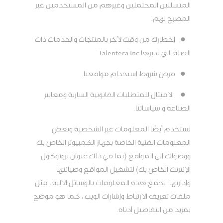
المتسللين المحتملين وغيرهم من المستخدمين غير
المصرح لهم.
●
إخطارك من وقت لآخر بالمنتجات والخدمات ذات
الصلة التي تديرها Talentera Inc
●
فرض شروط استخدام مواقعنا.
●
الامتثال للمتطلبات القانونية السارية ومعايير
الصناعة و سياساتنا.
نستخدم أيضًا المعلومات غير الشخصية وبعض
المعلومات الفنية الخاصة بجهاز الكمبيوتر الخاص بك
ووصولك إلى المواقع (بما في ذلك عنوان بروتوكول
الإنترنت الخاص بك) لتشغيل المواقع وصيانتها
وإدارتها. نجمع هذه المعلومات بالوسائل الآلية ، مثل
ملفات تعريف الارتباط وإشارات الويب ، كما هو موضح
بمزيد من التفاصيل أدناه.