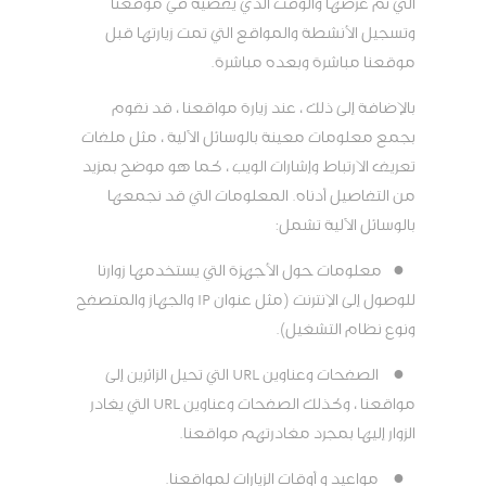
التي تم عرضها والوقت الذي يقضيه في موقعنا
وتسجيل الأنشطة والمواقع التي تمت زيارتها قبل
موقعنا مباشرة وبعده مباشرة.
بالإضافة إلى ذلك ، عند زيارة مواقعنا ، قد نقوم
بجمع معلومات معينة بالوسائل الآلية ، مثل ملفات
تعريف الارتباط وإشارات الويب ، كما هو موضح بمزيد
من التفاصيل أدناه. المعلومات التي قد نجمعها
بالوسائل الآلية تشمل:
●
معلومات حول الأجهزة التي يستخدمها زوارنا
للوصول إلى الإنترنت (مثل عنوان IP والجهاز والمتصفح
ونوع نظام التشغيل).
●
الصفحات وعناوين URL التي تحيل الزائرين إلى
مواقعنا ، وكذلك الصفحات وعناوين URL التي يغادر
الزوار إليها بمجرد مغادرتهم مواقعنا.
●
مواعيد و أوقات الزيارات لمواقعنا.