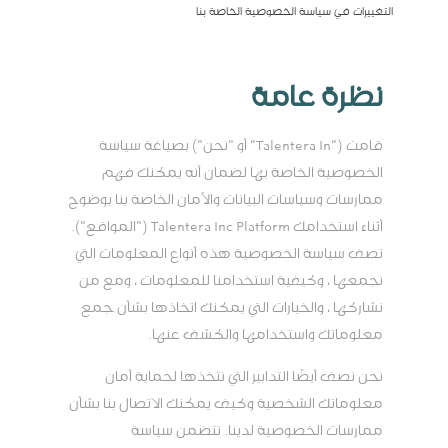
التغييرات في سياسة الخصوصية الخاصة بنا
نظرة عامة
قامت ("Talentera In" أو "نحن") بصياغة سياسة
الخصوصية الخاصة بها لضمان أنه يمكنك فهم
ممارسات وسياسات البيانات والأمان الخاصة بنا بوضوح
أثناء استخدامك Talentera Inc Platform ("المواقع").
تصف سياسة الخصوصية هذه أنواع المعلومات التي
نجمعها ، وكيفية استخدامنا للمعلومات ، ومع من
نشاركها ، والخيارات التي يمكنك اتخاذها بشأن جمع
معلوماتك واستخدامها والكشف عنها.
نحن نصف أيضًا التدابير التي نتخذها لحماية أمان
معلوماتك الشخصية وكيف يمكنك الاتصال بنا بشأن
ممارسات الخصوصية لدينا. تتضمن سياسة