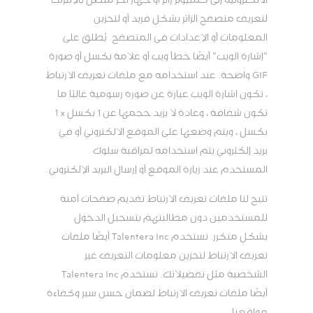
لتعريف متصفح الزائر بشكل فريد أو لتخزين
المعلومات أو الإعدادات في المتصفح. يُطلق على
"إشارة الويب" أيضًا خطأ ويب أو علامة بكسل أو صورة
GIF واضحة. عند استخدامه مع ملفات تعريف الارتباط
، تكون اشارة الويب عبارة عن صورة رسومية غالبًا ما
تكون شفافة ، وعادة لا يزيد حجمها عن 1 بكسل × 1
بكسل ، ويتم وضعها على الموقع الالكتروني أو في
بريد إلكتروني يتم استخدامه لمراقبة سلوك
المستخدم عند زيارة الموقع أو إرسال البريد الإلكتروني.
تتيح لنا ملفات تعريف الارتباط تقديم صفحات آمنة
للمستخدمين دون مطالبتهم بتسجيل الدخول
بشكل متكرر. تستخدم Talentera Inc أيضًا ملفات
تعريف الارتباط لتخزين معلومات التعريف غير
الشخصية مثل تفضيلاتك. تستخدم Talentera Inc
أيضًا ملفات تعريف الارتباط لضمان حسن سير وكفاءة
مواقعنا.