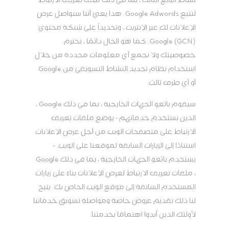
لتتبع Google Adwords. هذا يعني أننا سنواصل عرض
الإعلانات لك عبر الإنترنت ، وتحديداً على شبكة محتوى
Google (GCN). كما هو الحال دائمًا ، نحترم
خصوصيتك ولا نجمع أي معلومات محددة من خلال
استخدام نظام تجديد النشاط التسويقي من Google
أو أي طرف ثالث.
سيقوم بائعو الجهات الخارجية ، بما في ذلك Google ،
الذين نستخدم خدماتهم - بوضع ملفات تعريف
الارتباط على متصفحات الويب من أجل عرض الإعلانات
استنادًا إلى الزيارات السابقة لموقعنا على الويب. -
يستخدم بائعو الجهات الخارجية ، بما في ذلك Google
، ملفات تعريف الارتباط لعرض الإعلانات بناءً على زيارات
المستخدم السابقة إلى موقع الويب الخاص بك. يتيح
لنا ذلك تقديم عروض خاصة ومواصلة تسويق خدماتنا
لأولئك الذين أبدوا اهتمامًا بخدمتنا.