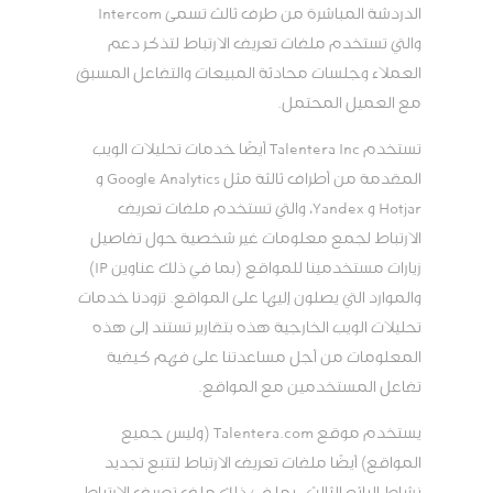
الدردشة المباشرة من طرف ثالث تسمى Intercom
والتي تستخدم ملفات تعريف الارتباط لتذكر دعم
العملاء وجلسات محادثة المبيعات والتفاعل المسبق
مع العميل المحتمل.
تستخدم Talentera Inc أيضًا خدمات تحليلات الويب
المقدمة من أطراف ثالثة مثل Google Analytics و
Hotjar و Yandex، والتي تستخدم ملفات تعريف
الارتباط لجمع معلومات غير شخصية حول تفاصيل
زيارات مستخدمينا للمواقع (بما في ذلك عناوين IP)
والموارد التي يصلون إليها على المواقع. تزودنا خدمات
تحليلات الويب الخارجية هذه بتقارير تستند إلى هذه
المعلومات من أجل مساعدتنا على فهم كيفية
تفاعل المستخدمين مع المواقع.
يستخدم موقع Talentera.com (وليس جميع
المواقع) أيضًا ملفات تعريف الارتباط لتتبع تجديد
نشاط البائع الثالث ، بما في ذلك ملف تعريف الارتباط