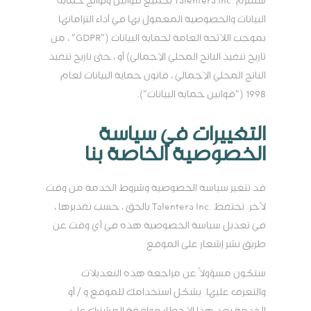
ستلتزم .Talentera Inc بجميع قوانين ولوائح حماية
البيانات والخصوصية المعمول بها في أداء التزاماتها
بموجب اللائحة العامة لحماية البيانات ("GDPR" ، من
تاريخ تنفيذ الناتج المحلي الإجمالي) أو ، حتى تاريخ تنفيذ
الناتج المحلي الإجمالي ، قانون حماية البيانات لعام
1998 ("قوانين حماية البيانات").
التغييرات في سياسة
الخصوصية الخاصة بنا
قد تتغير سياسة الخصوصية وشروط الخدمة من وقت
لآخر. تحتفظ .Talentera Inc بالحق ، حسب تقديرها ،
في تعديل سياسة الخصوصية هذه في أي وقت عن
طريق نشر إشعار على الموقع.
ستكون مسؤولاً عن مراجعة هذه التعديلات
والتعرف عليها. يشكل استخدامك للموقع و / أو
الخدمة بعد هذا الإخطار موافقة المشترك على