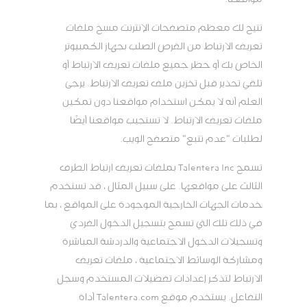
تتيح لك معظم متصفحات الإنترنت مسح ملفات
تعريف الارتباط من القرص الصلب بجهاز الكمبيوتر
الخاص بك أو حظر جميع ملفات تعريف الارتباط أو
تلقي تحذير قبل تخزين ملف تعريف الارتباط. يرجى
العلم أنه لا يمكن استخدام مواقعنا دون تمكين
ملفات تعريف الارتباط. لا تستجيب مواقعنا أيضًا
لطلبات "عدم تتبع" متصفح الويب.
تسمح Talentera Inc بملفات تعريف ارتباط الطرف
الثالث على مواقعها. على سبيل المثال ، قد تستخدم
خدمات الجهات الخارجية الموجودة على المواقع ، بما
في ذلك تلك التي تسمح بتسجيل الدخول الفردي
وتسجيلات الدخول الاجتماعية والدردشة المباشرة
ومشاركة الوسائط الاجتماعية ، ملفات تعريف
الارتباط لتذكر إعدادات تفضيلات المستخدم وسجل
التفاعل. يستخدم موقع Talentera.com أداة