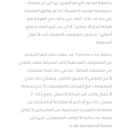
خاضعة للوعود التي تم التعهد بها في أي سياسة
خصوصية موجودة مسبقًا (ما لم يوافق المشترك
على خلاف ذلك). أيضًا ، في حالة دمج الشركة مع
شركة أخرى أو حيازتها ، أو إلى حد كبير اقتناء جميع
أصولها ، ستكون معلومات المشترك أحد الأصول
المنقولة.
حماية Talentera Inc: قد نطلب منك أيضًا الكشف
عن المعلومات الشخصية للفرد استجابةً لطلب قانوني
من السلطات العامة ، بما في ذلك تلبية متطلبات
الأمن القومي أو تطبيق القانون. ويشمل ذلك تبادل
المعلومات مع الشركات والمؤسسات الأخرى لحماية
الاحتيال والحد من مخاطر الائتمان. ومع ذلك ، لا
يشمل ذلك بيع أو تأجير أو مشاركة أو الكشف عن
معلومات التعريف الشخصية من المشتركين لأغراض
تجارية بما يخالف الالتزامات المنصوص عليها في
سياسة الخصوصية هذه.